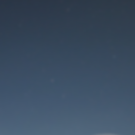
El modo
mantenimiento está
activado
Site will be available soon. Thank you for your patience!